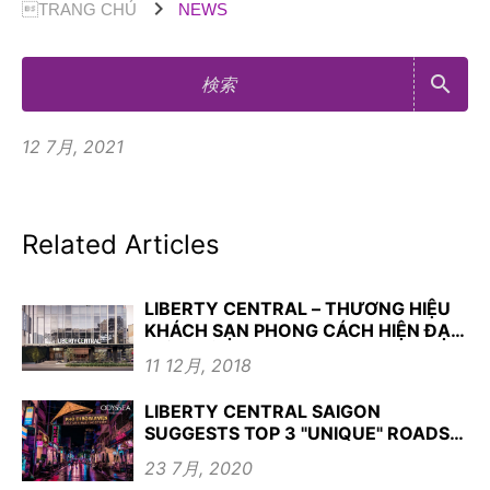
chevron_right
TRANG CHỦ
NEWS
search
12 7月, 2021
Related Articles
LIBERTY CENTRAL – THƯƠNG HIỆU
KHÁCH SẠN PHONG CÁCH HIỆN ĐẠI
KIỂU MẪU
11 12月, 2018
LIBERTY CENTRAL SAIGON
SUGGESTS TOP 3 "UNIQUE" ROADS
IN DISTRICT 1
23 7月, 2020