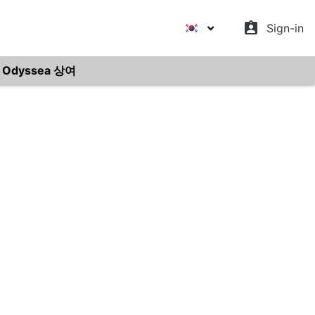
assignment_ind
Sign-in
Odyssea 상여