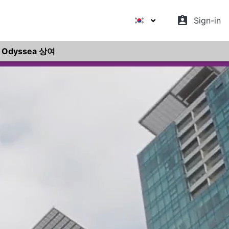
assignment_ind
Sign-in
Odyssea 상여