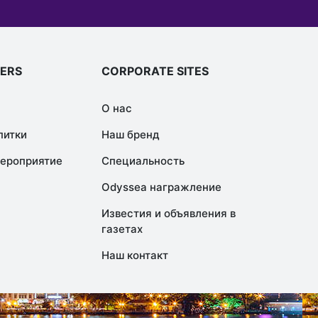
FERS
CORPORATE SITES
О нас
питки
Наш бренд
мероприятие
Специальность
Odyssea награжление
Известия и объявления в
газетах
Наш контакт