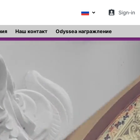
assignment_ind
Sign-in
ния
Наш контакт
Odyssea награжление