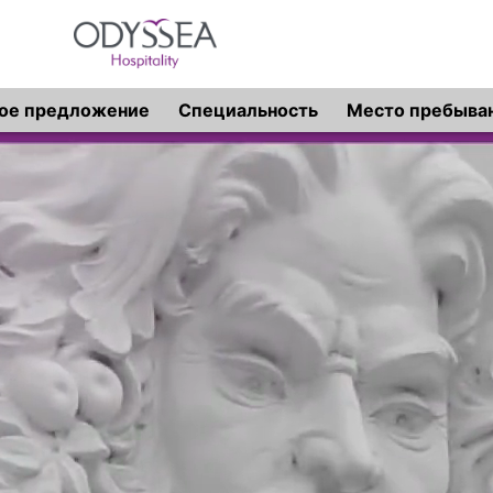
ое предложение
Специальность
Место пребыва