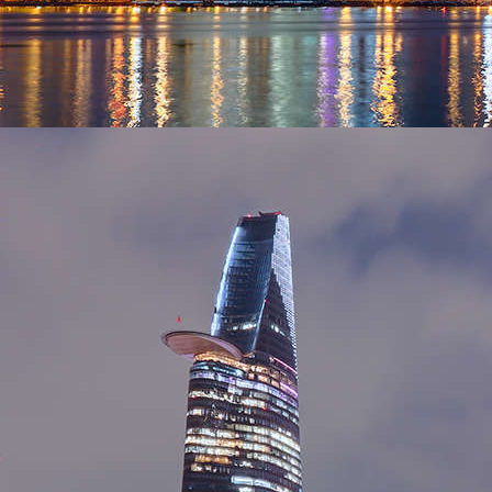
SECURITY CERTIFICATE
CÔNG TY CỔ PHẦN QUẢN LÝ KHÁCH SẠN
ODYSSEA
Giấy CNĐKKD: 0313000632- Cấp ngày 04/11/2014,
sửa đổi lần 6, ngày 18/04/2018