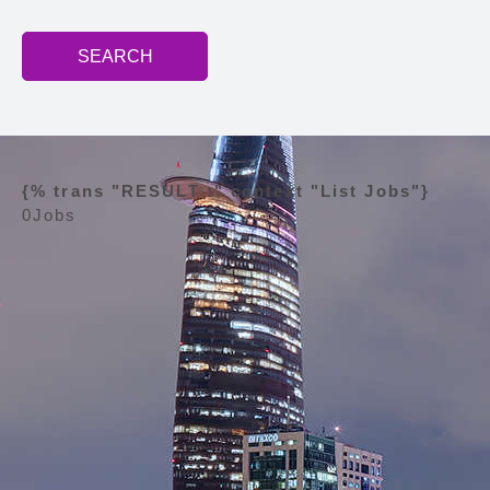
SEARCH
{% trans "RESULT :" context "List Jobs"}
0
Jobs